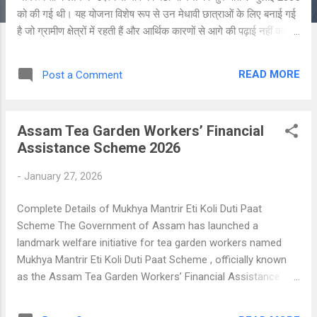
को की गई थी। यह योजना विशेष रूप से उन मेधावी छात्राओं के लिए बनाई गई
है जो ग्रामीण क्षेत्रों में रहती हैं और आर्थिक कारणों से आगे की पढ़ाई नहीं कर
पातीं। इस योजना का मुख्य उद्देश्य यह सुनिश्चित करना है कि गांव की होनहार
बेटियां केवल पैसों की कमी के कारण अपनी पढ़ाई बीच में न छोड़ें और आत्मनिर्भर
READ MORE
Post a Comment
बनकर समाज में आगे बढ़ें। योजना का उद्देश्य गॉंव की बेटी योजना का मूल उद्देश्य
ग्रामीण क्षेत्र की छात्राओं को उच्च शिक्षा के लिए प्रोत्साहित करना है। इसके
अंतर्गत कक्षा 12वीं में अच्छे अंक प्राप्त करने वाली बालिकाओं को स्नातक,
Assam Tea Garden Workers’ Financial
इंजीनियरिंग या मेडिकल जैसे पाठ्यक्रमों में प्रवेश लेने पर आर्थिक सहायता
Assistance Scheme 2026
प्रदान की जाती है। यह योजना न केवल शिक्षा को बढ़ावा देती है, बल्कि बालिका
सशक्तिकरण , ड्रॉपआउट दर में कमी और सामाजिक समानता को भी मजबूती
-
January 27, 2026
प्रदान करती है। योजना का संचाल...
Complete Details of Mukhya Mantrir Eti Koli Duti Paat
Scheme The Government of Assam has launched a
landmark welfare initiative for tea garden workers named
Mukhya Mantrir Eti Koli Duti Paat Scheme , officially known
as the Assam Tea Garden Workers’ Financial Assistance
Scheme . This much-awaited scheme was formally launched
on 25 January 2026 , after receiving approval from the