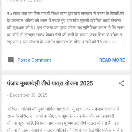
लाभार्थी के बैंक खाते में ट्रांसफर की जाती है, जिससे पारदर्शिता बनी रहती है
और किसी भी प्रकार की बिचौलिया व्यवस्था समाप्त होती है। योजना के मुख्य
₹15 लाख तक का बिना गारंटी शिक्षा ऋण झारखंड सरकार ने राज्य के विद्यार्थियों
उद्देश्य इस योजना को ...
के उज्ज्वल भविष्य को ध्यान में रखते हुए झारखंड गुरुजी क्रेडिट कार्ड योजना
की शुरुआत की है। इस योजना का मुख्य उद्देश्य यह सुनिश्चित करना है कि राज्य
का कोई भी होनहार छात्र केवल पैसों की कमी के कारण उच्च शिक्षा से वंचित न
रह जाए। इस योजना के अंतर्गत झारखंड के योग्य छात्रों को ₹15 लाख तक का
बिना किसी गारंटी (Collateral Free) शिक्षा ऋण उपलब्ध कराया जा रहा है,
जिससे वे देश के प्रतिष्ठित कॉलेजों और विश्वविद्यालयों में पढ़ाई कर सकें।
READ MORE
Post a Comment
गुरुजी क्रेडिट कार्ड योजना क्या है? गुरुजी क्रेडिट कार्ड योजना झारखंड
सरकार द्वारा वर्ष 2024 में शुरू की गई एक महत्वाकांक्षी शिक्षा सहायता योजना
है। इसके माध्यम से सरकार छात्रों को बैंक के जरिए कम ब्याज दर पर शिक्षा
पंजाब मुख्यमंत्री तीर्थ यात्रा योजना 2025
ऋण उपलब्ध कराती है। यह योजना विशेष रूप से उन छात्रों के लिए है जो
आर्थिक रूप से कमजोर हैं लेकिन प्रतिभाशाली हैं और Top 200 NIRF रैंक
-
December 30, 2025
प्राप्त कॉलेज या विश्वविद्यालय में प्रवेश ले चुके हैं। योजना की मुख्य विशेषताएं
(Highlights) योजना का नाम: झारखंड गुरुजी क्रेडिट कार्ड योजना...
वरिष्ठ नागरिकों को मुफ्त धार्मिक यात्रा का सुनहरा अवसर पंजाब सरकार ने
राज्य के वरिष्ठ नागरिकों के लिए एक बहुत ही सराहनीय और जनहितकारी
योजना शुरू की है, जिसका नाम पंजाब मुख्यमंत्री तीर्थ यात्रा योजना है। इस
योजना के तहत पंजाब के पात्र नागरिकों को देश के प्रसिद्ध और पवित्र धार्मिक