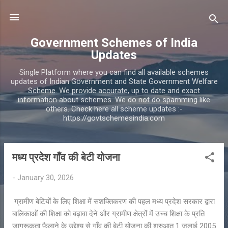
Skip to main content
Government Schemes of India
Updates
Single Platform where you can find all available schemes
updates of Indian Government and State Government Welfare
Scheme. We provide accurate, up to date and exact
information about schemes. We do not do spamming like
others. Check here all scheme updates :-
https://govtschemesindia.com
मध्य प्रदेश गॉंव की बेटी योजना
P
o
-
January 30, 2026
s
t
ग्रामीण बेटियों के लिए शिक्षा में सशक्तिकरण की पहल मध्य प्रदेश सरकार द्वारा
s
बालिकाओं की शिक्षा को बढ़ावा देने और ग्रामीण क्षेत्रों में उच्च शिक्षा के प्रति
जागरूकता फैलाने के उद्देश्य से गॉंव की बेटी योजना की शुरुआत 1 जुलाई 2005