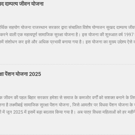
द दाम्पत्य जीवन योजना
 आर्थिक सहयोग योजना राजस्थान सरकार द्वारा संचालित विशेष योग्यजन सुखद दाम्पत्य जीव
न करने वाली एक महत्वपूर्ण सामाजिक सुरक्षा योजना है। इस योजना की शुरुआत वर्ष 1
ं संशोधन कर इसे और अधिक प्रभावी बनाया गया है। इस योजना का मुख्य उद्देश्य ऐसे दंप
 में से किसी एक को 40% या उससे अधिक प्रमाणित दिव्यांगता हो। सरकार चाहती है कि दिव्
साथ कर सकें। योजना के मुख्य लाभ इस योजना के अंतर्गत पात्र दंपतियों को एकमुश्त आ
50,000 ✅ 80% या अधिक दिव्यांगता पर – ₹5,00,000 यह राशि सीधे लाभार्थी के आधार-लिं
े से पहले निम्न शर्तों को पूरा करना आवश्यक है: आवेदक राजस्थान का स्थायी निवासी हो। 
रक्षा पेंशन योजना 2025
 जीवन की पहल बिहार सरकार हमेशा से समाज के कमजोर वर्गों को सशक्त बनाने के लिए 
ोजना है लक्ष्मीबाई सामाजिक सुरक्षा पेंशन योजना , जिसे आमतौर पर विधवा पेंशन योजना क
 में जून 2025 में इसमें बड़ा बदलाव किया गया है। अब पात्र विधवा महिलाओं को हर महीन
में हम विस्तार से जानेंगे कि इस योजना के तहत क्या लाभ मिलते हैं, पात्रता क्या है, किन
लक्ष्मीबाई सामाजिक सुरक्षा पेंशन योजना का उद्देश्य किसी भी महिला के लिए विधवा होना 
रना पड़ता है। इसी को ध्यान में रखते हुए बिहार सरकार ने इस योजना की शुरुआत की त