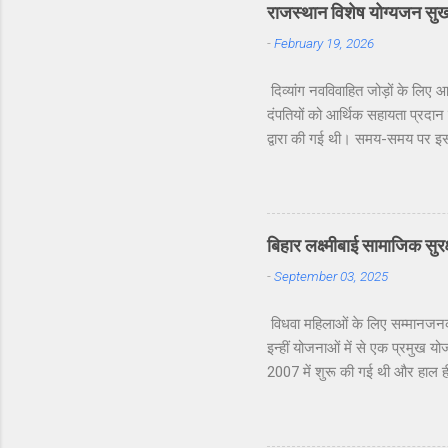
राजस्थान विशेष योग्यजन सुख
-
February 19, 2026
दिव्यांग नवविवाहित जोड़ों के लिए
दंपतियों को आर्थिक सहायता प्रदा
द्वारा की गई थी। समय-समय पर इसमे
जिनमें से दूल्हा, दुल्हन या दोनों
शुरुआत आत्मविश्वास और सम्मान के 
✅ 40% या अधिक दिव्यांगता पर – ₹
जाती है। पात्रता शर्तें आवेदन करन
बिहार लक्ष्मीबाई सामाजिक सु
-
September 03, 2025
विधवा महिलाओं के लिए सम्मानजनक
इन्हीं योजनाओं में से एक प्रमुख य
2007 में शुरू की गई थी और हाल ही
बैंक खाते में भेजी जाएगी। इस लेख 
करने की प्रक्रिया क्या है। बिहार 
और सामाजिक चुनौतियों का सामना क