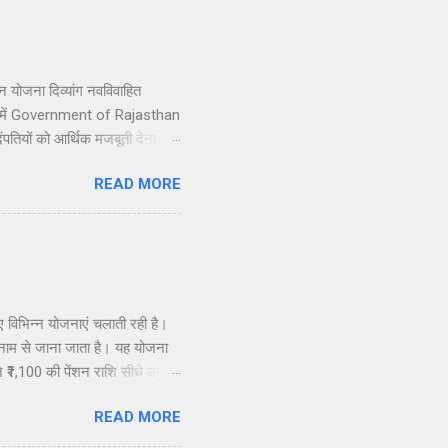
न योजना दिव्यांग नवविवाहित
997 में Government of Rajasthan
तियों को आर्थिक मजबूती देना है,
यांगजन अपने वैवाहिक जीवन की
READ MORE
र्थिक सहायता प्रदान की जाती है:
क्ड बैंक खाते में ट्रांसफर की
दूल...
विभिन्न योजनाएं चलाती रही है।
े नाम से जाना जाता है। यह योजना
े ₹1,100 की पेंशन राशि सीधे उनके
 दस्तावेजों की जरूरत है और आवेदन
READ MORE
एक कठिन परिस्थिति है। आर्थिक संकट
ाकि राज्य की विधवा महिलाओं को